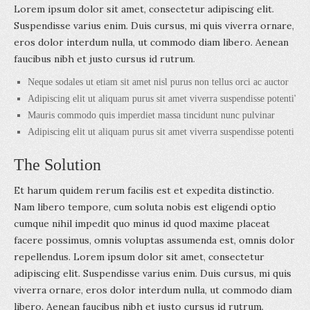
Lorem ipsum dolor sit amet, consectetur adipiscing elit.
Suspendisse varius enim. Duis cursus, mi quis viverra ornare,
eros dolor interdum nulla, ut commodo diam libero. Aenean
faucibus nibh et justo cursus id rutrum.
Neque sodales ut etiam sit amet nisl purus non tellus orci ac auctor
Adipiscing elit ut aliquam purus sit amet viverra suspendisse potenti'
Mauris commodo quis imperdiet massa tincidunt nunc pulvinar
Adipiscing elit ut aliquam purus sit amet viverra suspendisse potenti
The Solution
Et harum quidem rerum facilis est et expedita distinctio.
Nam libero tempore, cum soluta nobis est eligendi optio
cumque nihil impedit quo minus id quod maxime placeat
facere possimus, omnis voluptas assumenda est, omnis dolor
repellendus. Lorem ipsum dolor sit amet, consectetur
adipiscing elit. Suspendisse varius enim. Duis cursus, mi quis
viverra ornare, eros dolor interdum nulla, ut commodo diam
libero. Aenean faucibus nibh et justo cursus id rutrum.